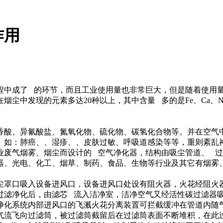
作用
程中成了 的环节，而且工业使用量也非常巨大，但是随着使用
中发现的元素多达20种以上，其中含量 多的是Fe、Ca、Na等
酸、异氰酸盐、氮氧化物、硫化物、碳氢化合物等。并在空气中
。如：肺癌、、湿疹、、皮肤过敏、呼吸道感染等等，重则紊乱
气烟雾、烟尘而设计的 空气净化器，结构由吸尘管道、 过
器、光电、化工、烟草、制药、食品、生物等行业及其它有烟雾
罩口吸入设备进风口，设备进风口处设有阻火器，火花经阻火器
过滤净化后，由滤芯 流入洁净室，洁净空气又经活性碳过滤器
化系统内部进风口的飞溅火花分离装置可拦截缓冲在管道内随气
气流飞向过滤筒，被过滤筒截留后在过滤筒表面不断堆积，在此