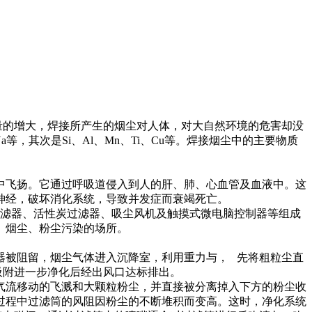
量的增大，焊接所产生的烟尘对人体，对大自然环境的危害却没
，其次是Si、Al、Mn、Ti、Cu等。焊接烟尘中的主要物质
飞扬。它通过呼吸道侵入到人的肝、肺、心血管及血液中。这
神经，破坏消化系统，导致并发症而衰竭死亡。
滤器、活性炭过滤器、吸尘风机及触摸式微电脑控制器等组成
、烟尘、粉尘污染的场所。
被阻留，烟尘气体进入沉降室，利用重力与， 先将粗粒尘直
吸附进一步净化后经出风口达标排出。
流移动的飞溅和大颗粒粉尘，并直接被分离掉入下方的粉尘收
过程中过滤筒的风阻因粉尘的不断堆积而变高。这时，净化系统