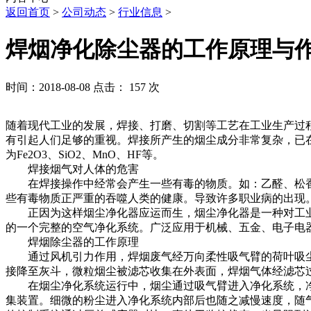
返回首页
>
公司动态
>
行业信息
>
焊烟净化除尘器的工作原理与
时间：2018-08-08 点击： 157 次
随着现代工业的发展，焊接、打磨、切割等工艺在工业生产过
有引起人们足够的重视。焊接所产生的烟尘成分非常复杂，已在烟尘
为Fe2O3、SiO2、MnO、HF等。
焊接烟气对人体的危害
在焊接操作中经常会产生一些有毒的物质。如：乙醛、松香
些有毒物质正严重的吞噬人类的健康。导致许多职业病的出现
正因为这样烟尘净化器应运而生，烟尘净化器是一种对工业废
的一个完整的空气净化系统。广泛应用于机械、五金、电子电
焊烟除尘器的工作原理
通过风机引力作用，焊烟废气经万向柔性吸气臂的荷叶吸尘
接降至灰斗，微粒烟尘被滤芯收集在外表面，焊烟气体经滤芯
在烟尘净化系统运行中，烟尘通过吸气臂进入净化系统，净
集装置。细微的粉尘进入净化系统内部后也随之减慢速度，随