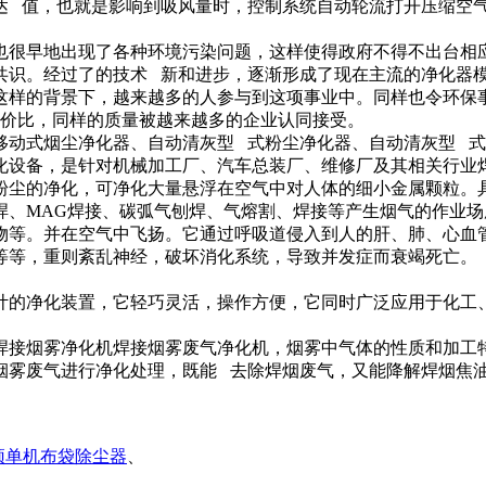
达 值，也就是影响到吸风量时，控制系统自动轮流打开压缩空
很早地出现了各种环境污染问题，这样使得政府不得不出台相应
共识。经过了的技术 新和进步，逐渐形成了现在主流的净化器
样的背景下，越来越多的人参与到这项事业中。同样也令环保事
性价比，同样的质量被越来越多的企业认同接受。
式烟尘净化器、自动清灰型 式粉尘净化器、自动清灰型 式
化设备，是针对机械加工厂、汽车总装厂、维修厂及其相关行业
粉尘的净化，可净化大量悬浮在空气中对人体的细小金属颗粒。
MAG焊接、碳弧气刨焊、气熔割、焊接等产生烟气的作业场
物等。并在空气中飞扬。它通过呼吸道侵入到人的肝、肺、心血
等等，重则紊乱神经，破坏消化系统，导致并发症而衰竭死亡。
的净化装置，它轻巧灵活，操作方便，它同时广泛应用于化工、
接烟雾净化机焊接烟雾废气净化机，烟雾中气体的性质和加工特
烟雾废气进行净化处理，既能 去除焊烟废气，又能降解焊烟焦
顶单机布袋除尘器
、