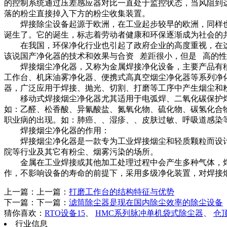
的控制系统通过压差感应器对比一直处于监控状态，当风阻到
落的粉尘直接掉入下方的粉尘收集装置。
焊接除尘设备起源于欧洲，在工业起步较早的欧洲，同样也
诞生了。它的诞生，标志着劳动者健康和环保逐渐成为社会的
在我国，环保净化行业也引起了政府企业的高度重视，在这
该说国产净化器的技术和效果与合资 差距很小，但是 高的
焊接烟尘净化器，又称为金属焊接净化设备，主要产品有移动
工作台、机床油雾净化器、便携式高真空烟尘净化器等系列净
器，广泛应用于焊接、抛光、切割、打磨等工序中产生烟尘和
移动式焊接烟尘净化器尤其适用于电弧焊、二氧化碳保护焊、
如：乙醛、松香酸、异氰酸盐、氮氧化物、硫化物、碳氢化合
职业病的出现。如：肺癌、、湿疹、、皮肤过敏、呼吸道感染
焊接烟尘净化器的作用：
焊接烟尘净化器是一款专为工业焊接烟尘和轻质颗粒而设计
院等行业及其它有粉尘、烟雾污染的场所。
金属在工业焊接或其他加工处理过程中会产生多种气体，焊
作，不影响设备的寿命的前提下，采用多级净化装置，对焊接
上一篇：上一篇：
打磨工作台的结构特征与优势
下一篇：下一篇：
滤筒除尘器是现在国内除尘效率的除尘设备
猜你喜欢：
RTO设备15
、
HMC系列脉冲单机袋式除尘器
、
仓
行业信息