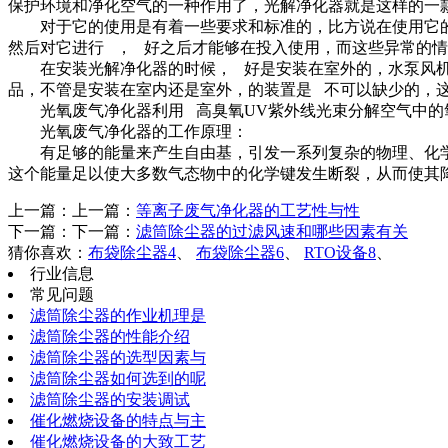
保护环境和净化空气的一种作用了，光解净化器就是这样的一
对于它的使用是有着一些要求和标准的，比方说在使用它的
然后对它进行 ， 好之后才能够在投入使用，而这些异常的
在安装光解净化器的时候， 好是安装在室外的，水泵风机也
品，不管是安装在室内还是室外，的装置是 不可以缺少的，
光氧废气净化器利用 高臭氧UV紫外线光束分解空气中的氧
光氧废气净化器的工作原理：
有足够的能量来产生自由基，引发一系列复杂的物理、化学
这个能量足以使大多数气态物中的化学键发生断裂，从而使其
上一篇：上一篇：
等离子废气净化器的工艺性与性
下一篇：下一篇：
滤筒除尘器的过滤风速和哪些因素有关
猜你喜欢：
布袋除尘器4
、
布袋除尘器6
、
RTO设备8
、
行业信息
常见问题
滤筒除尘器的作业机理是
滤筒除尘器的性能介绍
滤筒除尘器的选型因素与
滤筒除尘器如何选到的呢
滤筒除尘器的安装调试
催化燃烧设备的特点与主
催化燃烧设备的大致工艺