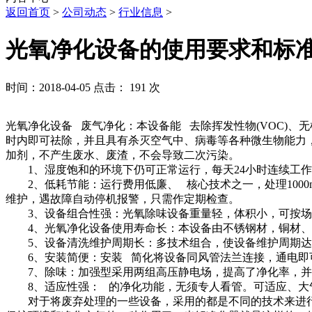
返回首页
>
公司动态
>
行业信息
>
光氧净化设备的使用要求和标
时间：2018-04-05 点击： 191 次
光氧净化设备 废气净化：本设备能 去除挥发性物(VOC)
时内即可祛除，并且具有杀灭空气中、病毒等各种微生物能力
加剂，不产生废水、废渣，不会导致二次污染。
1、湿度饱和的环境下仍可正常运行，每天24小时连续工作
2、低耗节能：运行费用低廉、 核心技术之一，处理1000m
维护，遇故障自动停机报警，只需作定期检查。
3、设备组合性强：光氧除味设备重量轻，体积小，可按场
4、光氧净化设备使用寿命长：本设备由不锈钢材，铜材、
5、设备清洗维护周期长：多技术组合，使设备维护周期达1
6、安装简便：安装 简化将设备同风管法兰连接，通电即
7、除味：加强型采用两组高压静电场，提高了净化率，并
8、适应性强： 的净化功能，无须专人看管。可适应、大气量
对于将废弃处理的一些设备，采用的都是不同的技术来进行