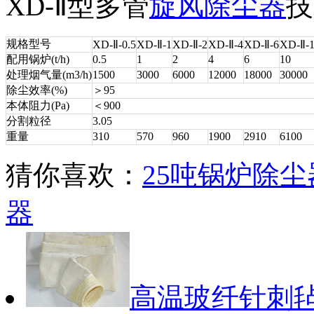
XD-Ⅱ型多管
旋风除尘器
技
规格型号
XD-Ⅱ-0.5
XD-Ⅱ-1
XD-Ⅱ-2
XD-Ⅱ-4
XD-Ⅱ-6
XD-Ⅱ-
配用锅炉(t/h)
0.5
1
2
4
6
10
处理烟气量(m3/h)
1500
3000
6000
12000
18000
30000
除尘效率(%)
＞95
本体阻力(Pa)
＜900
分割粒径
3.05
重量
310
570
960
1900
2910
6100
猜你喜欢：
25吨锅炉除尘
器
高温玻纤针刺