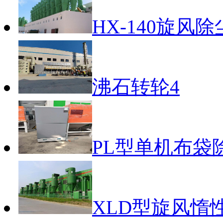
HX-140旋风
沸石转轮4
PL型单机布袋
XLD型旋风惰