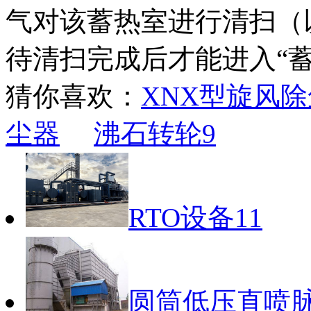
气对该蓄热室进行清扫（
待清扫完成后才能进入“蓄
猜你喜欢：
XNX型旋风
尘器
沸石转轮9
RTO设备11
圆筒低压直喷