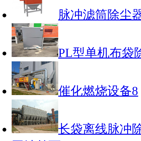
脉冲滤筒除尘
PL型单机布袋
催化燃烧设备8
长袋离线脉冲